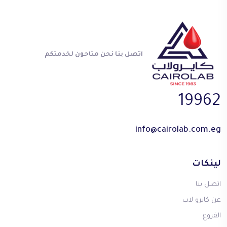
اتصل بنا نحن متاحون لخدمتكم
19962
info@cairolab.com.eg
لينكات
اتصل بنا
عن كايرو لاب
الفروع